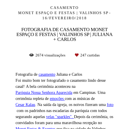
CASAMENTO
MONET ESPAÇO E FESTAS | VALINHOS SP
16/FEVEREIRO/2018
FOTOGRAFIA DE CASAMENTO MONET
ESPAÇO E FESTAS | VALINHOS SP | JULIANA
+ CARLOS
2674
visualizações
247
curtidas
Fotografia de
casamento
Juliana e Carlos
Foi muito bom ter fotografado o casamento lindo desse
casal!
A bela cerimônia aconteceu na
Paróquia Nossa Senhora Aparecida
em Campinas.
Uma
cerimônia repleta de
emoções
com as músicas de
Cesar Kalau
.
Na saída da igreja, os noivos fizeram uma
foto
com os padrinhos nas escadarias da paróquia com todos
segurando aquelas
velas "sparkles".
Depois da cerimônia, os
convidados foram para uma maravilhosa recepção no
Monet Festas & Eventos
que fica na cidade de Valinhos-