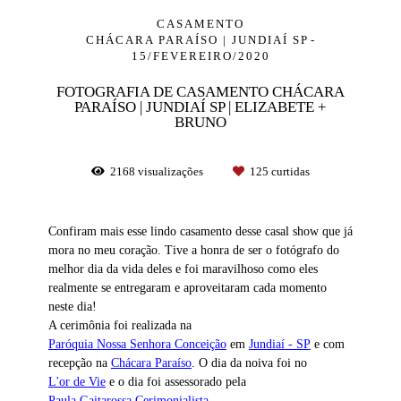
CASAMENTO
CHÁCARA PARAÍSO | JUNDIAÍ SP
15/FEVEREIRO/2020
FOTOGRAFIA DE CASAMENTO CHÁCARA
PARAÍSO | JUNDIAÍ SP | ELIZABETE +
BRUNO
2168
visualizações
125
curtidas
Confiram mais esse lindo casamento desse casal show que já
mora no meu coração. Tive a honra de ser o fotógrafo do
melhor dia da vida deles e foi maravilhoso como eles
realmente se entregaram e aproveitaram cada momento
neste dia!
A cerimônia foi realizada na
Paróquia Nossa Senhora Conceição
em
Jundiaí - SP
e com
recepção na
Chácara Paraíso
. O dia da noiva foi no
L'or de Vie
e o dia foi assessorado pela
Paula Gaitarossa Cerimonialista