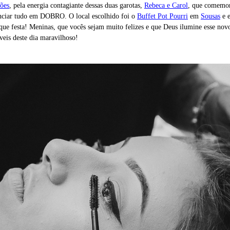
ões
, pela energia contagiante dessas duas garotas,
Rebeca e Carol
, que comemor
enciar tudo em DOBRO. O local escolhido foi o
Buffet Pot Pourri
em
Sousas
e e
 que festa! Meninas, que vocês sejam muito felizes e que Deus ilumine esse n
veis deste dia maravilhoso!