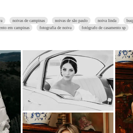
va
noivas de campinas
noivas de são paulo
noiva linda
buq
ento em campinas
fotografia de noiva
fotógrafo de casamento sp