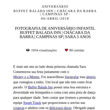
ANIVERSÁRIO
BUFFET BALADA INN | CHÁCARA DA BARRA
| CAMPINAS SP
06/ABRIL/2018
FOTOGRAFIA DE ANIVERSÁRIO INFANTIL
BUFFET BALADA INN | CHÁCARA DA
BARRA | CAMPINAS SP | SARA 3 ANOS
1954
visualizações
80
curtidas
E mais um ano ao lado dessa princesa chamada Sara.
Comemorou sua festa juntamente com o
Mickey e a Minnie.
Foi maravilhoso
fotografar
essa
alegria
que contagiou a todos. Um local que não tem como ficar
parado. O
Buffet Balada Inn
possui uma boa estrutura e
diversidade em brinquedos e conta com uma pista de dança
para qualquer idade. Sem contar que tivemos a presença da
equipe
Sweet Truck
que proporcionou o sorriso nas
crianças
e adultos com os
deliciosos doces
. Obrigado papai