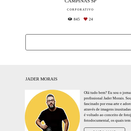
CAMPINAS SP
CORPORATIVO
845
24
JADER MORAIS
Olá tudo bem? Eu sou o jornal
profissional Jader Morais. S
fascinado por essa arte e ador
através de imagens inusitadas
é voltado ao conceito de foto
fotodocumental, os quais tem 