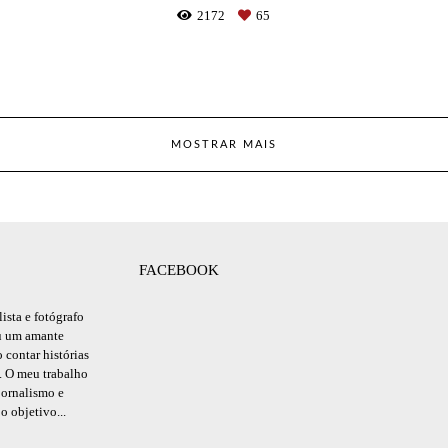
2172
65
MOSTRAR MAIS
FACEBOOK
ista e fotógrafo
ou um amante
o contar histórias
. O meu trabalho
jornalismo e
o objetivo...