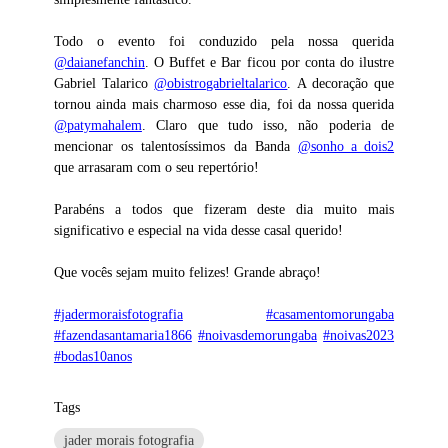
Todo o evento foi conduzido pela nossa querida
@daianefanchin
. O Buffet e Bar ficou por conta do ilustre
Gabriel Talarico
@obistrogabrieltalarico
. A decoração que
tornou ainda mais charmoso esse dia, foi da nossa querida
@patymahalem
. Claro que tudo isso, não poderia de
mencionar os talentosíssimos da Banda
@sonho_a_dois2
que arrasaram com o seu repertório!
Parabéns a todos que fizeram deste dia muito mais
significativo e especial na vida desse casal querido!
Que vocês sejam muito felizes! Grande abraço!
#jadermoraisfotografia
#casamentomorungaba
#fazendasantamaria1866
#noivasdemorungaba
#noivas2023
#bodas10anos
Tags
jader morais fotografia