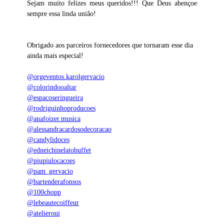
Sejam muito felizes meus queridos!!! Que Deus abençoe
sempre essa linda união!
Obrigado aos parceiros fornecedores que tornaram esse dia
ainda mais especial!
@orgeventos.karolgervacio
@colorindooaltar
@espacoseringueira
@rodriguinhoproducoes
@anafoizer.musica
@alessandracardosodecoracao
@candylidoces
@edneichinelatobuffet
@piupiulocacoes
@pam_gervacio
@bartenderafonsos
@100chopp
@lebeautecoiffeur
@atelieroui