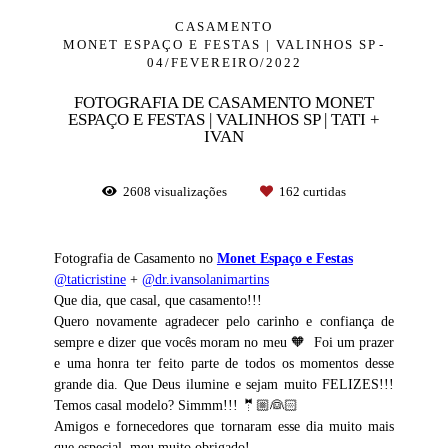
CASAMENTO
MONET ESPAÇO E FESTAS | VALINHOS SP
04/FEVEREIRO/2022
FOTOGRAFIA DE CASAMENTO MONET
ESPAÇO E FESTAS | VALINHOS SP | TATI +
IVAN
2608
visualizações
162
curtidas
Fotografia de Casamento no
Monet Espaço e Festas
@taticristine
+
@dr.ivansolanimartins
Que dia, que casal, que casamento!!!
Quero novamente agradecer pelo carinho e confiança de
sempre e dizer que vocês moram no meu 🧡 Foi um prazer
e uma honra ter feito parte de todos os momentos desse
grande dia. Que Deus ilumine e sejam muito FELIZES!!!
Temos casal modelo? Simmm!!! 🤵🏼👰🏻
Amigos e fornecedores que tornaram esse dia muito mais
que especial, meu muito obrigado!