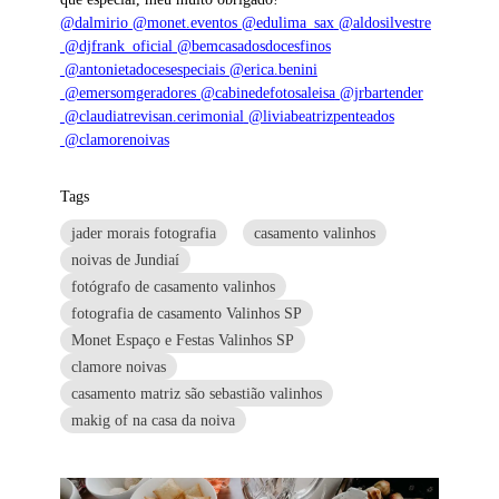
@dalmirio
@monet.eventos
@edulima_sax
@aldosilvestre
@djfrank_oficial
@bemcasadosdocesfinos
@antonietadocesespeciais
@erica.benini
@emersomgeradores
@cabinedefotosaleisa
@jrbartender
@claudiatrevisan.cerimonial
@liviabeatrizpenteados
@clamorenoivas
Tags
jader morais fotografia
casamento valinhos
noivas de Jundiaí
fotógrafo de casamento valinhos
fotografia de casamento Valinhos SP
Monet Espaço e Festas Valinhos SP
clamore noivas
casamento matriz são sebastião valinhos
makig of na casa da noiva