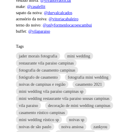
vestido noiva:
@vivanoivaoficial
make:
@casalellit
sapato da noiva:
@durvalcalcados
acessório da noiva:
@vitoriacabaleiro
terno do noivo:
@onlyformenlocacoescambui
buffet:
@vilaparaiso
Tags
jader morais fotografia
mini wedding
restaurante vila paraiso campinas
fotografia de casamento campinas
fotógrafo de casamento
fotografia mini wedding
noivas de campinas e região
casamento 2021
mini wedding vila paraíso campinas sp
mini wedding restaurante vila paraiso sousas campinas
vila paraiso
decoração de mini wedding campinas
casamento rústico campinas
mini wedding rústico sp
noivas sp
noivas de são paulo
noiva ansiosa
zankyou