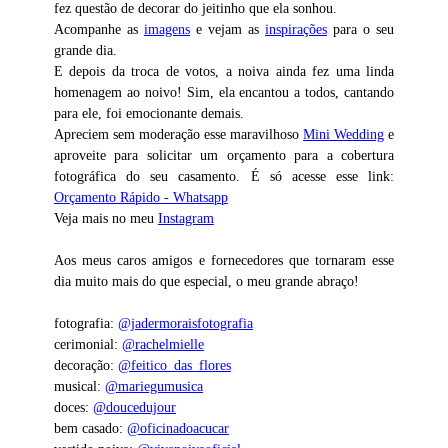
fez questão de decorar do jeitinho que ela sonhou.
Acompanhe as
imagens
e vejam as
inspirações
para o seu
grande dia.
E depois da troca de votos, a noiva ainda fez uma linda
homenagem ao noivo! Sim, ela encantou a todos, cantando
para ele, foi emocionante demais.
Apreciem sem moderação esse maravilhoso
Mini Wedding
e
aproveite para solicitar um orçamento para a cobertura
fotográfica do seu casamento. É só acesse esse link:
Orçamento Rápido - Whatsapp
Veja mais no meu
Instagram
Aos meus caros amigos e fornecedores que tornaram esse
dia muito mais do que especial, o meu grande abraço!
fotografia:
@jadermoraisfotografia
cerimonial:
@rachelmielle
decoração:
@feitico_das_flores
musical:
@mariegumusica
doces:
@doucedujour
bem casado:
@oficinadoacucar