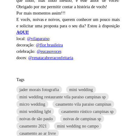
que lindo, mas lindo mesmo, é esse amor de vocês!
Obrigado por me permitir contar a história de vocês!
Por mais momentos assim!!!
E vocês, noivas e noivos, querem conhecer um pouco mais
e solicitar uma proposta para o seu dia? Estou à disposição
AQUI!
local:
@vilaparaiso
decoração:
@flor.brasileira
celebração:
@eucasovoces
doces:
@renatacabreraconfeitaria
Tags
jader morais fotografia
mini wedding
mini wedding restaurante vila paraiso campinas sp
micro wedding
casamento vila paraiso campinas
mini wedding lgbt
casamento rústico campinas sp
noivas de são paulo
noivas de campinas sp
casamento 2021
mini wedding no campo
casamento ao ar livre