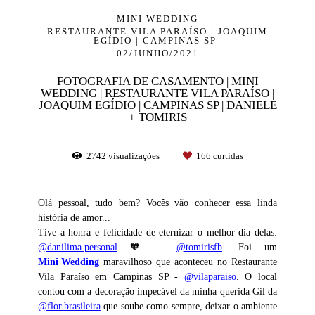
MINI WEDDING
RESTAURANTE VILA PARAÍSO | JOAQUIM
EGÍDIO | CAMPINAS SP
02/JUNHO/2021
FOTOGRAFIA DE CASAMENTO | MINI
WEDDING | RESTAURANTE VILA PARAÍSO |
JOAQUIM EGÍDIO | CAMPINAS SP | DANIELE
+ TOMIRIS
2742
visualizações
166
curtidas
Olá pessoal, tudo bem? Vocês vão conhecer essa linda
história de amor...
Tive a honra e felicidade de eternizar o melhor dia delas:
@danilima.personal
🧡
@tomirisfb
. Foi um
Mini Wedding
maravilhoso que aconteceu no Restaurante
Vila Paraíso em Campinas SP -
@vilaparaiso
. O local
contou com a decoração impecável da minha querida Gil da
@flor.brasileira
que soube como sempre, deixar o ambiente