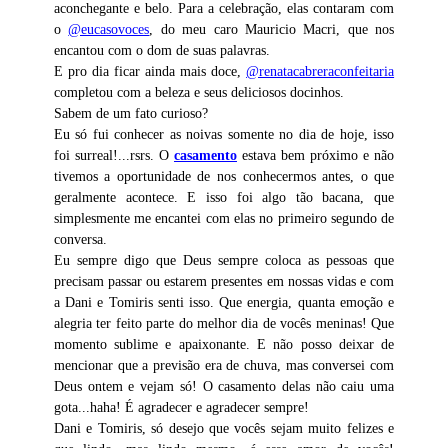
aconchegante e belo. Para a celebração, elas contaram com
o
@eucasovoces
, do meu caro Mauricio Macri, que nos
encantou com o dom de suas palavras.
E pro dia ficar ainda mais doce,
@renatacabreraconfeitaria
completou com a beleza e seus deliciosos docinhos.
Sabem de um fato curioso?
Eu só fui conhecer as noivas somente no dia de hoje, isso
foi surreal!...rsrs. O
casamento
estava bem próximo e não
tivemos a oportunidade de nos conhecermos antes, o que
geralmente acontece. E isso foi algo tão bacana, que
simplesmente me encantei com elas no primeiro segundo de
conversa.
Eu sempre digo que Deus sempre coloca as pessoas que
precisam passar ou estarem presentes em nossas vidas e com
a Dani e Tomiris senti isso. Que energia, quanta emoção e
alegria ter feito parte do melhor dia de vocês meninas! Que
momento sublime e apaixonante. E não posso deixar de
mencionar que a previsão era de chuva, mas conversei com
Deus ontem e vejam só! O casamento delas não caiu uma
gota...haha! É agradecer e agradecer sempre!
Dani e Tomiris, só desejo que vocês sejam muito felizes e