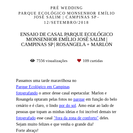
PRÉ WEDDING
PARQUE ECOLÓGICO MONSENHOR EMÍLIO
JOSÉ SALIM | CAMPINAS SP
12/SETEMBRO/2018
ENSAIO DE CASAL PARQUE ECOLÓGICO
MONSENHOR EMÍLIO JOSÉ SALIM |
CAMPINAS SP | ROSANGELA + MARLON
7556
visualizações
109
curtidas
Passamos uma tarde maravilhosa no
Parque Ecológico em Campinas
fotografando
o amor desse casal espetacular. Marlon e
Rosangela optaram pelas fotos no
parque
em função do belo
cenário e é claro, o lindo
por do sol
. Amo estar ao lado de
pessoas que topam as minhas ideias e foi incrível demais ter
fotografado
esse casal
"fora da zona de conforto"
deles.
Sejam muito felizes e que venha o grande dia!
Forte abraço!