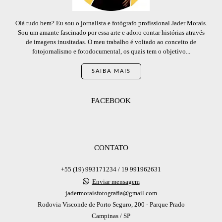
Olá tudo bem? Eu sou o jornalista e fotógrafo profissional Jader Morais.
Sou um amante fascinado por essa arte e adoro contar histórias através
de imagens inusitadas. O meu trabalho é voltado ao conceito de
fotojornalismo e fotodocumental, os quais tem o objetivo...
SAIBA MAIS
FACEBOOK
CONTATO
+55 (19) 993171234 / 19 991962631
Enviar mensagem
jadermoraisfotografia@gmail.com
Rodovia Visconde de Porto Seguro, 200 - Parque Prado
Campinas / SP