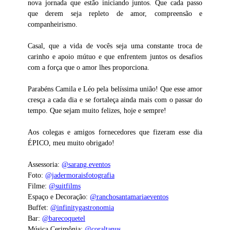
nova jornada que estão iniciando juntos. Que cada passo
que derem seja repleto de amor, compreensão e
companheirismo.
Casal, que a vida de vocês seja uma constante troca de
carinho e apoio mútuo e que enfrentem juntos os desafios
com a força que o amor lhes proporciona.
Parabéns Camila e Léo pela belíssima união! Que esse amor
cresça a cada dia e se fortaleça ainda mais com o passar do
tempo. Que sejam muito felizes, hoje e sempre!
Aos colegas e amigos fornecedores que fizeram esse dia
ÉPICO, meu muito obrigado!
Assessoria:
@sarang.eventos
Foto:
@jadermoraisfotografia
Filme:
@suitfilms
Espaço e Decoração:
@ranchosantamariaeventos
Buffet:
@infinitygastronomia
Bar:
@barecoquetel
Música Cerimônia:
@coraltanus