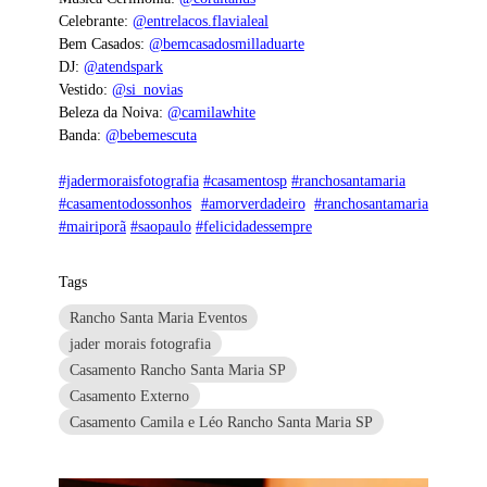
Celebrante:
@entrelacos.flavialeal
Bem Casados:
@bemcasadosmilladuarte
DJ:
@atendspark
Vestido:
@si_novias
Beleza da Noiva:
@camilawhite
Banda:
@bebemescuta
#jadermoraisfotografia
#casamentosp
#ranchosantamaria
#casamentodossonhos
#amorverdadeiro
#ranchosantamaria
#mairiporã
#saopaulo
#felicidadessempre
Tags
Rancho Santa Maria Eventos
jader morais fotografia
Casamento Rancho Santa Maria SP
Casamento Externo
Casamento Camila e Léo Rancho Santa Maria SP