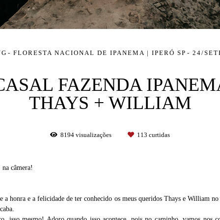
NG
FLORESTA NACIONAL DE IPANEMA | IPERÓ SP
24/SE
CASAL FAZENDA IPANEMA |
THAYS + WILLIAM
8194
visualizações
113
curtidas
" na câmera!
 a honra e a felicidade de ter conhecido os meus queridos Thays e William no d
caba.
o, isso mesmo! Adoro quando isso acontece, pois no caminho, vamos nos co