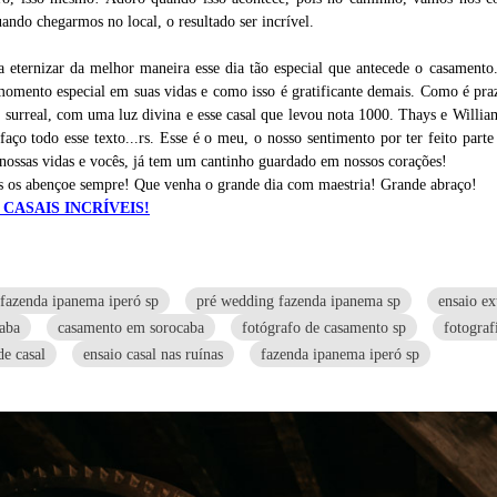
ando chegarmos no local, o resultado ser incrível.
eternizar da melhor maneira esse dia tão especial que antecede o casamento
omento especial em suas vidas e como isso é gratificante demais. Como é prazer
 surreal, com uma luz divina e esse casal que levou nota 1000. Thays e Willia
aço todo esse texto...rs. Esse é o meu, o nosso sentimento por ter feito parte
 nossas vidas e vocês, já tem um cantinho guardado em nossos corações!
us os abençoe sempre! Que venha o grande dia com maestria! Grande abraço!
 CASAIS INCRÍVEIS!
 fazenda ipanema iperó sp
pré wedding fazenda ipanema sp
ensaio ex
caba
casamento em sorocaba
fotógrafo de casamento sp
fotograf
de casal
ensaio casal nas ruínas
fazenda ipanema iperó sp