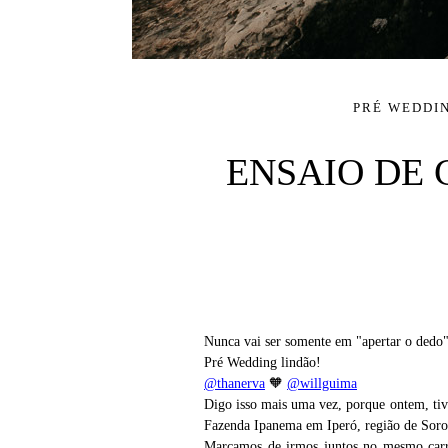
PRÉ WEDDI
ENSAIO DE 
Nunca vai ser somente em "apertar o dedo
Pré Wedding lindão!
@thanerva
🧡
@willguima
Digo isso mais uma vez, porque ontem, tive
Fazenda Ipanema em Iperó, região de Soro
Marcamos de irmos juntos no mesmo carr