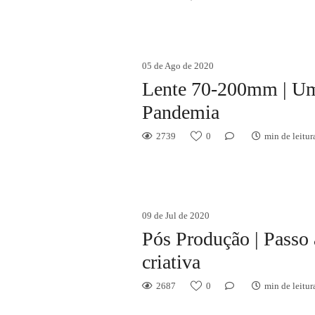
05 de Ago de 2020
Lente 70-200mm | Um
Pandemia
2739
0
min de leitur
09 de Jul de 2020
Pós Produção | Passo
criativa
2687
0
min de leitur