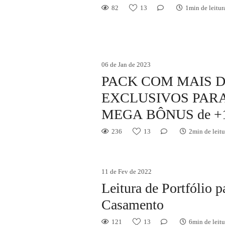
82
13
1min de leitur
06 de Jan de 2023
PACK COM MAIS DE
EXCLUSIVOS PARA
MEGA BÔNUS de +1
236
13
2min de leitu
11 de Fev de 2022
Leitura de Portfólio p
Casamento
121
13
6min de leitu