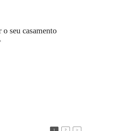
ar o seu casamento
a
1
2
>