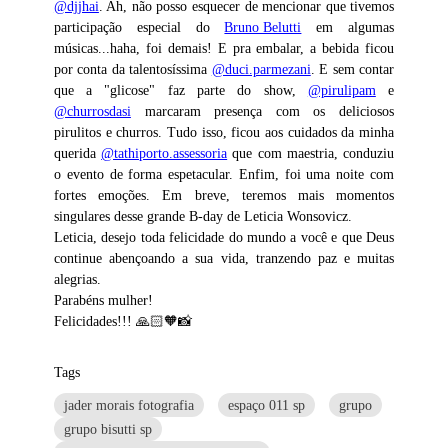
@djjhai
. Ah, não posso esquecer de mencionar que tivemos
participação especial do
Bruno Belutti
em algumas
músicas...haha, foi demais! E pra embalar, a bebida ficou
por conta da talentosíssima
@duci.parmezani
. E sem contar
que a "glicose" faz parte do show,
@pirulipam
e
@churrosdasi
marcaram presença com os deliciosos
pirulitos e churros. Tudo isso, ficou aos cuidados da minha
querida
@tathiporto.assessoria
que com maestria, conduziu
o evento de forma espetacular. Enfim, foi uma noite com
fortes emoções. Em breve, teremos mais momentos
singulares desse grande B-day de Leticia Wonsovicz.
Leticia, desejo toda felicidade do mundo a você e que Deus
continue abençoando a sua vida, tranzendo paz e muitas
alegrias.
Parabéns mulher!
Felicidades!!! 🙏🏻🧡📸
Tags
jader morais fotografia
espaço 011 sp
grupo
grupo bisutti sp