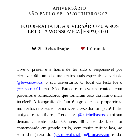
ANIVERSÁRIO
SÃO PAULO SP
05/OUTUBRO/2021
FOTOGRAFIA DE ANIVERSÁRIO 40 ANOS
LETICIA WONSOVICZ | ESPAÇO 011
2990
visualizações
151
curtidas
Tive o prazer e a honra de ter sido o responsável por
eternizar 📸 um dos momentos mais especiais na vida da
@lewonsovicz
, o seu aniversário. O local da festa foi o
@espaco_011
em São Paulo e o evento contou com
parceiros e fornecedores que tornaram esse dia muito mais
incrível! A fotografia de fato é algo que nos proporciona
momentos intensos e memoráveis e esse dia foi épico! Entre
amigos e familiares, Leticia e
@michelbastos
curtiram
demais a noite toda. Os seus 40 anos de fato, foi
comemorado em grande estilo, com muita música boa, ao
som da galera do
@sambvoficial
,
@brunavezani
e do