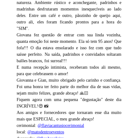
natureza. Ambiente rústico e aconchegante, padrinhos e
madrinhas desfrutaram momentos inesquecíveis ao lado
deles. Entre um café e outro, pãozinho de queijo aqui,
outro ali, eles foram ficando prontos para a hora do
"SIM".
Giovana fez questão de entrar com sua linda vozinha,
quanta emoção foi neste momento. Ela só tem 95 anos! Que
fofa!!! O dia estava ensolarado e isso fez com que tudo
saísse perfeito. Na saída, padrinhos e convidados soltaram
balões brancos, foi surreal!!!
E numa recepção intimista, receberam todos ali mesmo,
para que celebrassem o amor!
Giovanna e Gian, muito obrigado pelo carinho e confiança.
Foi uma honra ter feito parte do melhor dia de suas vidas,
sejam muito felizes, grande abraço! 🙏🏻
Fiquem agora com uma pequena "degustação" deste dia
INCRÍVEL!😍 📸
Aos amigos e fornecedores que tornaram esse dia muito
mais que ESPECIAL, o meu grande abraço!
cerimonial:
@flaviacantusiocerimonial
local:
@matodentroeventos