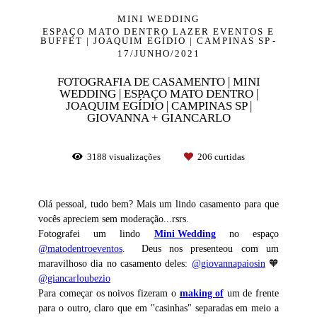
MINI WEDDING
ESPAÇO MATO DENTRO LAZER EVENTOS E
BUFFET | JOAQUIM EGÍDIO | CAMPINAS SP
17/JUNHO/2021
FOTOGRAFIA DE CASAMENTO | MINI
WEDDING | ESPAÇO MATO DENTRO |
JOAQUIM EGÍDIO | CAMPINAS SP |
GIOVANNA + GIANCARLO
3188
visualizações
206
curtidas
Olá pessoal, tudo bem? Mais um lindo casamento para que
vocês apreciem sem moderação...rsrs.
Fotografei um lindo
Mini Wedding
no espaço
@matodentroeventos
. Deus nos presenteou com um
maravilhoso dia no casamento deles:
@giovannapaiosin
🧡
@giancarloubezio
Para começar os noivos fizeram o
making of
um de frente
para o outro, claro que em "casinhas" separadas em meio a